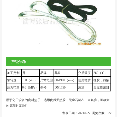
产品介绍:
加工定制
是
品牌
晶泉
介质温度
260（℃）
轴转速
130（r/m）
尺寸范围
80-1900（mm）
使用材质
橡胶，四氟
压力范围
0.6（MPa）
型号
DN1750
用途
反应釜密封
用于化工设备的密封垫子，选用优质天然胶，无尘石棉布，四氟膜，可极大
的提高耐腐蚀性
发表日期：2021/1/27 浏览次数：258