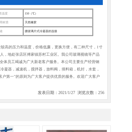
质温度
150（℃）
用材质
天然橡胶
途
搪玻璃片式冷凝器的连接
较高的压力和温度，价格低廉，更换方便，有二种尺寸，1寸
40余人，地处张店区傅家镇苏村工业区。我公司玻璃视镜等产品
鹏携全体员工竭诚为广大新老客户服务。本公司主要生产经营钢
凝器，列管冷凝器，减速机，搅拌器，放料阀，填料箱，机封，水套，
客户第一”的原则为广大客户提供优质的服务。欢迎广大客户
发表日期：2021/1/27 浏览次数：256