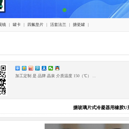
视镜
|
罐卡
|
四氟垫片
|
活套法兰
|
搪瓷罐
|
加工定制 是 品牌 晶泉 介质温度 150（℃） ...
搪玻璃片式冷凝器用橡胶U