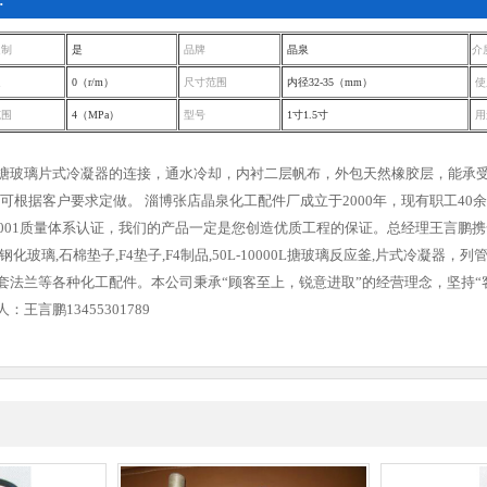
:
定制
是
品牌
晶泉
介
速
0（r/m）
尺寸范围
内径32-35（mm）
使
范围
4（MPa）
型号
1寸1.5寸
用
搪玻璃片式冷凝器的连接，通水冷却，内衬二层帆布，外包天然橡胶层，能承受
，亦可根据客户要求定做。 淄博张店晶泉化工配件厂成立于2000年，现有职工
O9001质量体系认证，我们的产品一定是您创造优质工程的保证。总经理王言
钢化玻璃,石棉垫子,F4垫子,F4制品,50L-10000L搪玻璃反应釜,片式冷
套法兰等各种化工配件。本公司秉承“顾客至上，锐意进取”的经营理念，坚持“
王言鹏13455301789