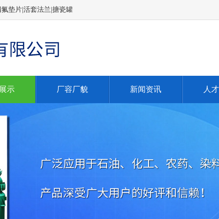
四氟垫片|活套法兰|搪瓷罐
展示
厂容厂貌
新闻资讯
人才