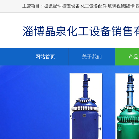
主营项目：搪瓷配件|搪瓷设备|化工设备配件|玻璃视镜|罐卡|
网站首页
关于我们
产品