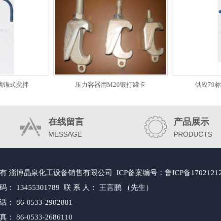
玻璃锚式搅拌
压力容器用M20锻打罐卡
供应79标
在线留言
产品展示
MESSAGE
PRODUCTS
所有
淄博晶泉化工设备销售有限公司 ICP备案编号：
鲁ICP备1702121
： 13455301789
联 系 人： 王言鹏 （先生）
 86-0533-2902881
 86-0533-2686110