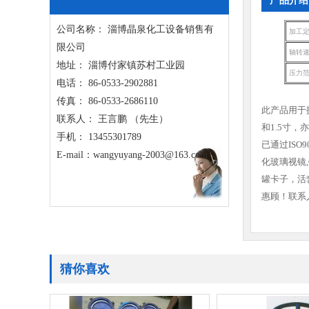
产品介绍
公司名称： 淄博晶泉化工设备销售有
加工
限公司
轴转
地址： 淄博付家镇苏村工业园
压力
电话： 86-0533-2902881
传真： 86-0533-2686110
此产品用于
联系人： 王言鹏 （先生）
和1.5寸
手机： 13455301789
已通过IS
E-mail：wangyuyang-2003@163.com
化玻璃视镜,
罐卡子，活
惠顾！联系人：
猜你喜欢